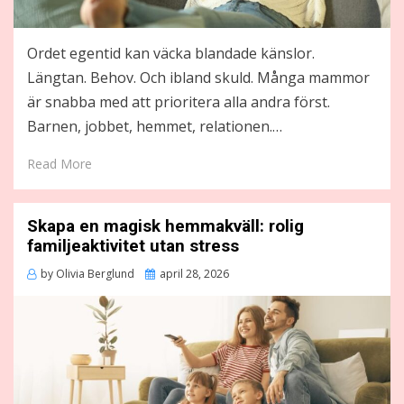
Ordet egentid kan väcka blandade känslor.
Längtan. Behov. Och ibland skuld. Många mammor
är snabba med att prioritera alla andra först.
Barnen, jobbet, hemmet, relationen.…
Read More
Skapa en magisk hemmakväll: rolig
familjeaktivitet utan stress
Posted
by
Olivia Berglund
april 28, 2026
on