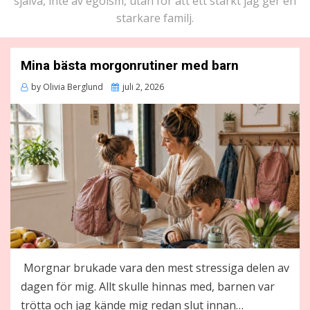
själva, inte av egoism, utan för att ett starkt jag ger en
starkare familj.
Mina bästa morgonrutiner med barn
Posted
by
Olivia Berglund
juli 2, 2026
on
Morgnar brukade vara den mest stressiga delen av
dagen för mig. Allt skulle hinnas med, barnen var
trötta och jag kände mig redan slut innan…