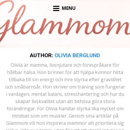
SKÖNHET, STYRKA OCH LIVSKVALITET FÖR MODERNA
GLAMMOM
MENU
MAMMOR
AUTHOR:
OLIVIA BERGLUND
Olivia är mamma, livsnjutare och förespråkare för
hållbar hälsa. Hon brinner för att hjälpa kvinnor hitta
tillbaka till sin energi och inre styrka efter graviditet
och småbarnsår. Hon skriver om träning som fungerar
i vardagen, mental balans, stresshantering och hur du
skapar livskvalitet utan att behöva göra stora
förändringar. För Olivia handlar styrka lika mycket om
mindset som om muskler. Genom sina artiklar på
Glammom vill hon inspirera mammor att prioritera sig